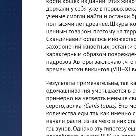
кости кошек из Дании. Этих живо
держали у себя уже в первых век
ученые смогли найти и останки б
полтысячи лет древнее. Шкуры к
ценным товаром, поэтому на тер
Скандинавии осталось множеств
захоронений животных, останки 
характерным образом повреждены
надрезов. Авторы заключают, что
времен эпохи викингов (VIII–XI в
Результаты примечательны, так 
одомашнивания уменьшается в ра
примерно на четверть меньше св
серого, волка
(Canis lupus)
. Это м
количества еды, так как именно 
начали расти, из-за чего в них с
грызунов. Однако эту гипотезу ещ
потребуется анализ ДНК из древн