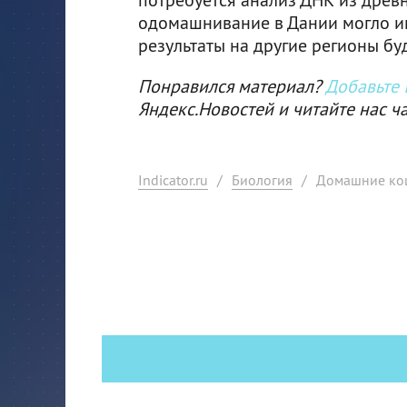
одомашнивание в Дании могло им
результаты на другие регионы бу
Понравился материал?
Добавьте I
Яндекс.Новостей и читайте нас ч
Indicator.ru
/
Биология
/
Домашние кош