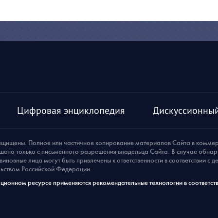
Цифровая энциклопедия
Дискуссионный
ащищены. Полное или частичное копирование материалов Сайта в комме
шено только с письменного разрешения владельца Сайта. В случае обна
виновные лица могут быть привлечены к ответственности в соответствии с 
ьством Российской Федерации.
ионном ресурсе применяются рекомендательные технологии в соответств