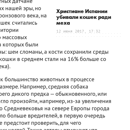
тных датчане
ах нашей эры, но
Христиане Испании
ронзового века, на
убивали кошек ради
ошек считались
меха
ритории
12 июня 2017, 17:32
о массовых
в которых были
: шеи сломаны, а кости сохранили среды
 кошки в среднем стали на 16% больше со
ека).
как большинство животных в процессе
змере. Например, средняя собака
оего дикого предка — обыкновенного, или
огло произойти, например, из-за увеличения
со Средневековья на севере Европы города
тало больше вредителей, в первую очередь
е предстоит проверить, для чего
их костей. Также авторы отмечают, что