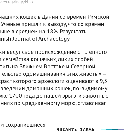
ueHedgehogs/Flickr
машних кошек в Дании со времен Римской
 Ученые пришли к выводу, что со времен
ьше в среднем на 18%. Результаты
nish Journal of Archaeology.
и ведут свое происхождение от степного
я семейства кошачьих, диких особей
етить на Ближнем Востоке и Северной
тельство одомашнивания этих животых —
раст которого археологи оценивают в 9,5
разведении домашних кошек, по-видимому,
зже 1700 года до нашей эры эти животные
ниях по Средиземному морю, отлавливая
ли сохранившиеся
ЧИТАЙТЕ ТАКЖЕ