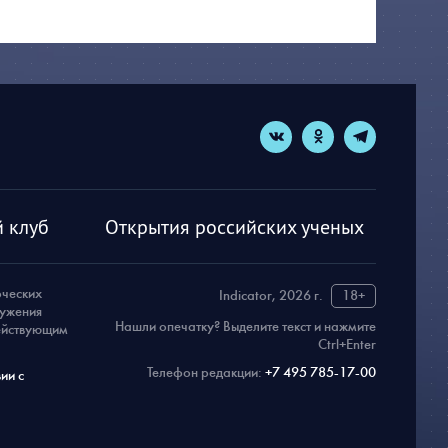
 клуб
Открытия российских ученых
рческих
Indicator, 2026 г.
18+
ружения
Нашли опечатку? Выделите текст и нажмите
действующим
Ctrl+Enter
Телефон редакции:
+7 495 785-17-00
ии с