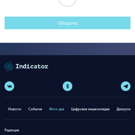
Обсудить
Новости
События
Фото дня
Цифровая энциклопедия
Дискуссион
Редакция