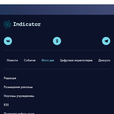
Новости
События
Фото дня
Цифровая энциклопедия
Дискуссион
Редакция
Размещение рекламы
Научным учреждениям
RSS
Правовая информация