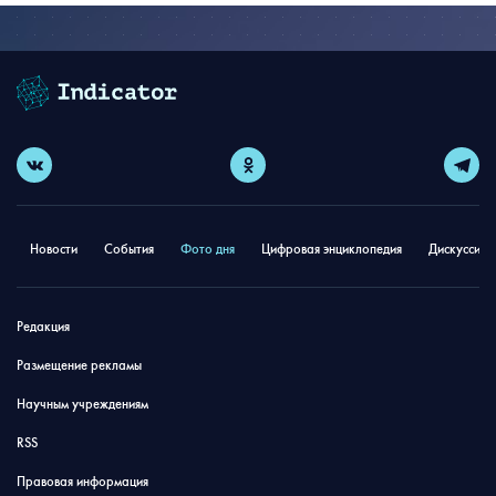
Новости
События
Фото дня
Цифровая энциклопедия
Дискуссион
Редакция
Размещение рекламы
Научным учреждениям
RSS
Правовая информация