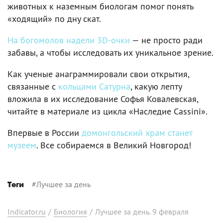
животных к наземным биологам помог понять
«ходящий» по дну скат.
На богомолов надели 3D-очки
— не просто ради
забавы, а чтобы исследовать их уникальное зрение.
Как ученые анаграммировали свои открытия,
связанные с
кольцами Сатурна
, какую лепту
вложила в их исследование Софья Ковалевская,
читайте в материале из цикла «Наследие Cassini».
Впервые в России
домонгольский храм станет
музеем
. Все собираемся в Великий Новгород!
#
Лучшее за день
Теги
Indicator.ru
/
Биология
/
Лучшее за день. 9 февраля