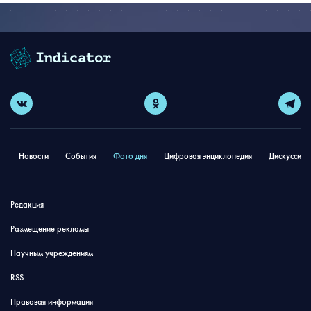
Новости
События
Фото дня
Цифровая энциклопедия
Дискуссион
Редакция
Размещение рекламы
Научным учреждениям
RSS
Правовая информация