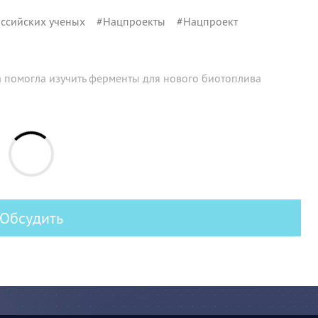
ссийских ученых
#
Нацпроекты
#
Нацпроект
 помогла изучить ферменты для нового биотоплива
Обсудить