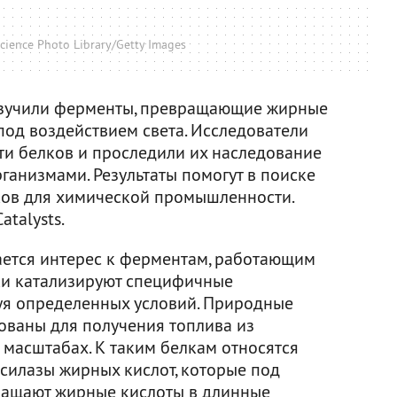
ience Photo Library/Getty Images
изучили ферменты, превращающие жирные
под воздействием света. Исследователи
и белков и проследили их наследование
анизмами. Результаты помогут в поиске
ков для химической промышленности.
atalysts.
ается интерес к ферментам, работающим
лки катализируют специфичные
уя определенных условий. Природные
зованы для получения топлива из
масштабах. К таким белкам относятся
силазы жирных кислот, которые под
ращают жирные кислоты в длинные