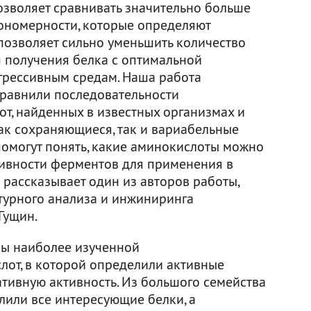
озволяет сравнивать значительно больше
кономерности, которые определяют
 позволяет сильно уменьшить количество
 получения белка с оптимальной
агрессивным средам. Наша работа
 сравнили последовательности
т, найденных в известных организмах и
ак сохраняющиеся, так и вариабельные
помогут понять, какие аминокислоты можно
ивности ферментов для применения в
рассказывает один из авторов работы,
турного анализа и инжиниринга
Гущин.
уры наиболее изученной
от, в которой определили активные
ативную активность. Из большого семейства
или все интересующие белки, а