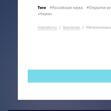
#
Российская наука
#
Открытия ро
Теги
«Наука»
Indicator.ru
/
Биология
/
Метагеномика