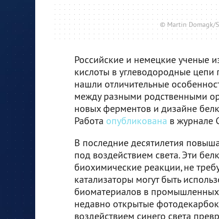
© Martin Domagk/Sc
Российские и немецкие ученые 
кислоты в углеводородные цепи 
нашли отличительные особенност
между разными родственными орг
новых ферментов и дизайне бел
Работа
опубликована
в журнале C
В последние десятилетия повыш
под воздействием света. Эти бе
биохимические реакции, не треб
катализаторы могут быть исполь
биоматериалов в промышленных 
недавно открытые фотодекарбок
воздействием синего света прев