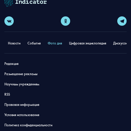
Новости
События
Фото дня
Цифровая энциклопедия
Дискуссион
Редакция
Размещение рекламы
Научным учреждениям
RSS
Правовая информация
Условия использования
Политика конфиденциальности