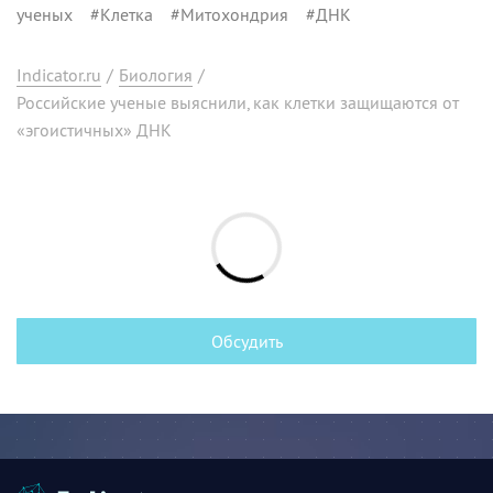
ученых
#
Клетка
#
Митохондрия
#
ДНК
Indicator.ru
/
Биология
/
Российские ученые выяснили, как клетки защищаются от
«эгоистичных» ДНК
Обсудить