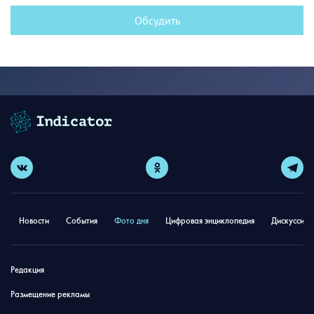
Обсудить
Новости
События
Фото дня
Цифровая энциклопедия
Дискуссион
Редакция
Размещение рекламы