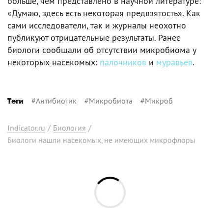
больше, чем представлено в научной литературе:
«Думаю, здесь есть некоторая предвзятость». Как
сами исследователи, так и журналы неохотно
публикуют отрицательные результаты. Ранее
биологи сообщали об отсутствии микробиома у
некоторых насекомых:
палочников
и
муравьев
.
#
Антибиотик
#
Микробиота
#
Микроб
Теги
Indicator.ru
/
Биология
/
Биологи нашли насекомых, не имеющих микрофлоры