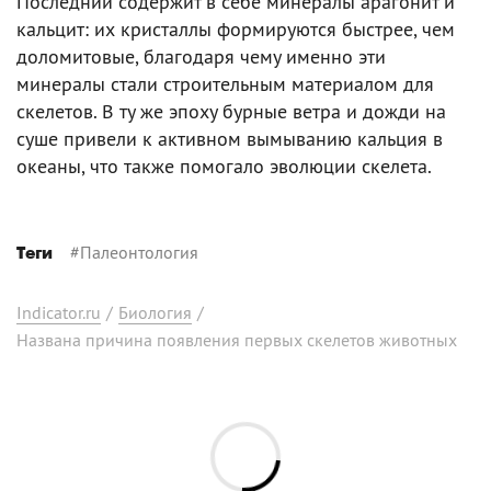
Последний содержит в себе минералы арагонит и
кальцит: их кристаллы формируются быстрее, чем
доломитовые, благодаря чему именно эти
минералы стали строительным материалом для
скелетов. В ту же эпоху бурные ветра и дожди на
суше привели к активном вымыванию кальция в
океаны, что также помогало эволюции скелета.
#
Палеонтология
Теги
Indicator.ru
/
Биология
/
Названа причина появления первых скелетов животных