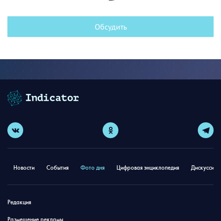
Обсудить
Новости
События
Фото дня
Цифровая энциклопедия
Дискуссион
Редакция
Размещение рекламы