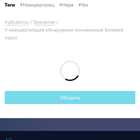
#
Неандерталец
#
Нерв
#
Ген
Теги
Indicator.ru
/
Биология
/
У неандертальцев обнаружили пониженный болевой
порог
Обсудить