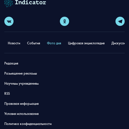
Новости
События
Фото дня
Цифровая энциклопедия
Дискуссион
Редакция
Размещение рекламы
Научным учреждениям
RSS
Правовая информация
Условия использования
Политика конфиденциальности