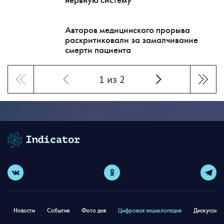
нервную систему
Авторов медицинского прорыва
раскритиковали за замалчивание
смерти пациента
1 из 2
Новости
События
Фото дня
Цифровая энциклопедия
Дискуссион