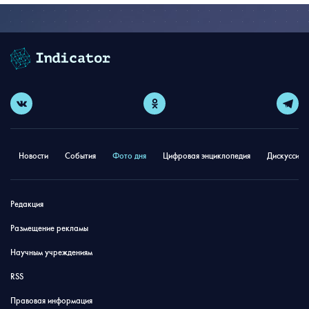
Новости
События
Фото дня
Цифровая энциклопедия
Дискуссион
Редакция
Размещение рекламы
Научным учреждениям
RSS
Правовая информация