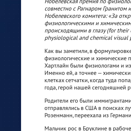
Нобелевская премия по физиолог
совместно с Рагнаром Гранитом 
Нобелевского комитета: «За отк
физиологическими и химическим
происходящими в глазу (for their 
physiological and chemical visual p
Как вы заметили, в формулировк
физиологические и химические п
Хартлайн были физиологами и из
Именно ей, а точнее — химическ
клетках сетчатки, когда туда поп
года, герой нашей сегодняшней р
Родители его были иммигрантами
отправлялись в США в поисках л
Розенманн, переехала из Германии
Мальчик рос в Бруклине в рабоче