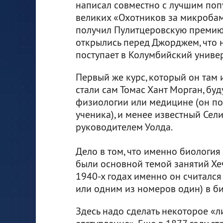
написал совместно с лучшим по
великих «Охотников за микробами
получил Пулитцеровскую премию. 
открылись перед Джорджем, что н
поступает в Колумбийский универ
Первый же курс, который он там и
стали сам Томас Хант Морган, б
физиологии или медицине (он по
ученика), и менее известный Сел
руководителем Уолда.
Дело в том, что именно биология
были основной темой занятий Хеч
1940-х годах именно он считался
или одним из номеров один) в б
Здесь надо сделать некоторое «