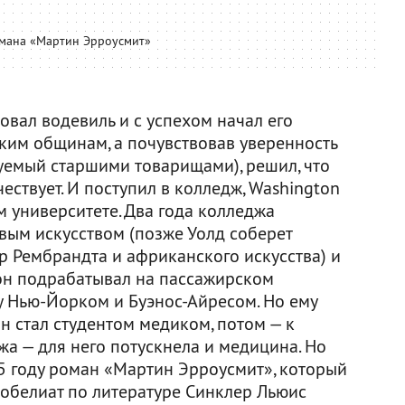
мана «Мартин Эрроусмит»
вал водевиль и с успехом начал его
ким общинам, а почувствовав уверенность
вуемый старшими товарищами), решил, что
ествует. И поступил в колледж, Washington
 университете. Два года колледжа
вым искусством (позже Уолд соберет
 Рембрандта и африканского искусства) и
 он подрабатывал на пассажирском
 Нью-Йорком и Буэнос-Айресом. Но ему
он стал студентом медиком, потом — к
а — для него потускнела и медицина. Но
5 году роман «Мартин Эрроусмит», который
обелиат по литературе Синклер Льюис