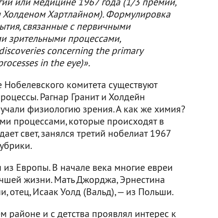
ии или медицине 1967 года (1/3 премии,
и Холденом Хартлайном). Формулировка
рытия, связанные с первичными
и зрительными процессами,
discoveries concerning the primary
rocesses in the eye)».
е Нобелевского комитета существуют
роцессы. Рагнар Гранит и Холдейн
учали физиологию зрения. А как же химия?
ими процессами, которые происходят в
адает свет, занялся третий нобелиат 1967
убрики.
 из Европы. В начале века многие евреи
учшей жизни. Мать Джорджа, Эрнестина
, отец, Исаак Уолд (Вальд), — из Польши.
м районе и с детства проявлял интерес к