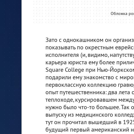
Обложка ро
Зато с однокашником он организо
показывать по окрестным еврейс
исполнителя (и, видимо, напутст
карьера юриста ему более прилич
Square College при Нью-Йоркском
подарили ему знакомство с миро
первоклассную коллекцию гравюр
опыт путешественника: два лета
теплоходе, курсировавшем между
нужно было что-то большее. Так 
выпуску из медицинского колледж
тут он прочитал вышедший в 192
будущий первый американский н