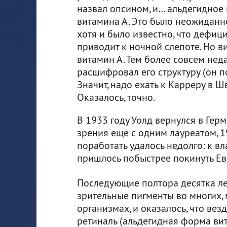
назвал опсином, и… альдегидное
витамина А. Это было неожиданно
хотя и было известно, что дефиц
приводит к ночной слепоте. Но в
витамин А. Тем более совсем нед
расшифровал его структуру (он п
Значит, надо ехать к Карреру в Ш
Оказалось, точно.
В 1933 году Уолд вернулся в Ге
зрения еще с одним лауреатом, 1
поработать удалось недолго: к в
пришлось побыстрее покинуть Ев
Последующие полтора десятка ле
зрительные пигменты во многих,
организмах, и оказалось, что везд
ретиналь (альдегидная форма вит