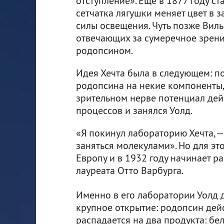
отступление». Еще в 1877 году ста
сетчатка лягушки меняет цвет в з
силы освещения. Чуть позже Виль
отвечающих за сумеречное зрени
родопсином.
Идея Хечта была в следующем: по
родопсина на некие компоненты, 
зрительном нерве потенциал дей
процессов и занялся Уолд.
«Я покинул лабораторию Хечта, —
заняться молекулами». Но для это
Европу и в 1932 году начинает р
лауреата Отто Варбурга.
Именно в его лаборатории Уолд 
крупное открытие: родопсин дей
распадается на два продукта: бе