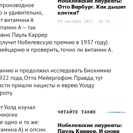
Нобелевские лауреаты:
 производное
Отто Варбург. Как дышит
 и удивительно,
клетка?
ит витамина А
09 декабря 2017, 20:36
итамин А — так
авно Пауль Каррер
олучит Нобелевскую премию в 1937 году).
вейцарию и проверить, точно ли витамин А.
рманию и продолжил исследовать биохимию
922 года, Отто Мейергофом. Правда, тут
ласти пришли нацисты и еврею Уолду
ропу.
т Уолд изучал
ЧИТАЙТЕ ТАКЖЕ
 многих
е одно и то же:
Нобелевские лауреаты:
амина А) и опсин.
Пауль Каррер. И снова