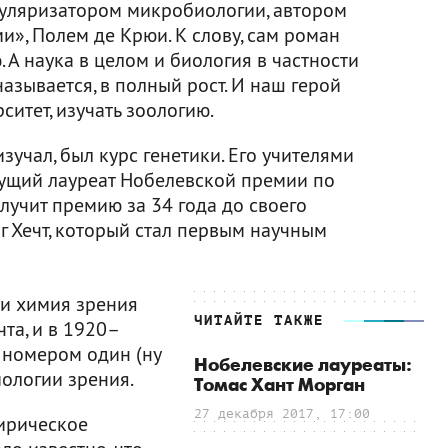
пуляризатором микробиологии, автором
», Полем де Крюи. К слову, сам роман
А наука в целом и биология в частности
азывается, в полный рост. И наш герой
ситет, изучать зоологию.
зучал, был курс генетики. Его учителями
удущий лауреат Нобелевской премии по
лучит премию за 34 года до своего
иг Хечт, который стал первым научным
 и химия зрения
ЧИТАЙТЕ ТАКЖЕ
та, и в 1920–
 номером один (ну
Нобелевские лауреаты:
иологии зрения.
Томас Хант Морган
27 декабря 2017, 17:00
лирическое