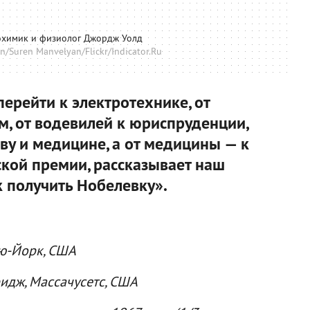
химик и физиолог Джордж Уолд
/Suren Manvelyan/Flickr/Indicator.Ru
ерейти к электротехнике, от
м, от водевилей к юриспруденции,
ву и медицине, а от медицины — к
ской премии, рассказывает наш
 получить Нобелевку».
ью-Йорк, США
ридж, Массачусетс, США