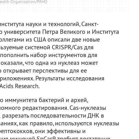
ealth Organization/PAHO
нститута науки и технологий, Санкт-
о университета Петра Великого и Института
коллегами из США описали две новые
льзуемые системой CRISPR/Cas для
 пополнить набор инструментов для
оказали, что одна из нуклеаз может
то открывает перспективы для ее
риложениях. Результаты исследования
Acids Research.
о иммунитета бактерий и архей,
номного редактирования. Cas-нуклеазы
разрезать последовательности ДНК в
аниях, как правило, используются нуклеазы
рептококков, они эффективны и
ания мишеней SpCas9 требует достаточно