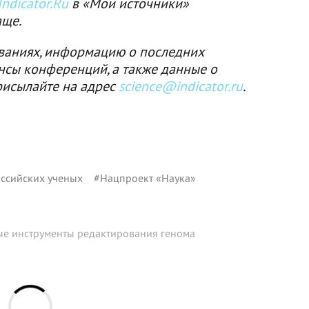
ndicator.Ru
в «Мои источники»
аще.
ваниях, информацию о последних
нсы конференций, а также данные о
рисылайте на адрес
science@indicator.ru
.
ссийских ученых
#
Нацпроект «Наука»
е инструменты редактирования генома