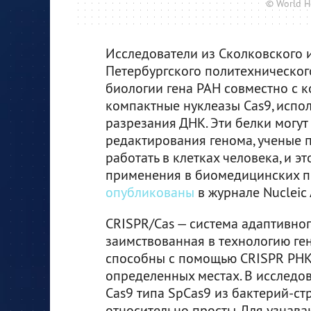
© World H
Исследователи из Сколковского и
Петербургского политехническог
биологии гена РАН совместно с 
компактные нуклеазы Cas9, испо
разрезания ДНК. Эти белки могут
редактирования генома, ученые п
работать в клетках человека, и э
применения в биомедицинских п
опубликованы
в журнале Nucleic 
CRISPR/Cas — система адаптивног
заимствованная в технологию ге
способны с помощью CRISPR РНК 
определенных местах. В исследов
Cas9 типа SpCas9 из бактерий-ст
относительно просты. Для узнав