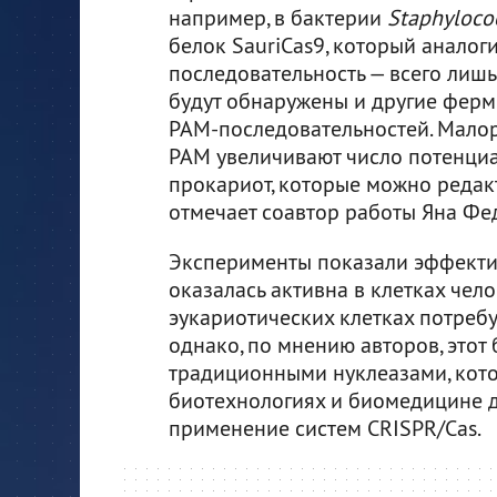
например, в бактерии
Staphylococ
белок SauriCas9, который аналог
последовательность — всего лишь
будут обнаружены и другие ферме
PAM-последовательностей. Мало
PAM увеличивают число потенциа
прокариот, которые можно редак
отмечает соавтор работы Яна Фе
Эксперименты показали эффектив
оказалась активна в клетках чел
эукариотических клетках потреб
однако, по мнению авторов, этот 
традиционными нуклеазами, кото
биотехнологиях и биомедицине д
применение систем CRISPR/Cas.