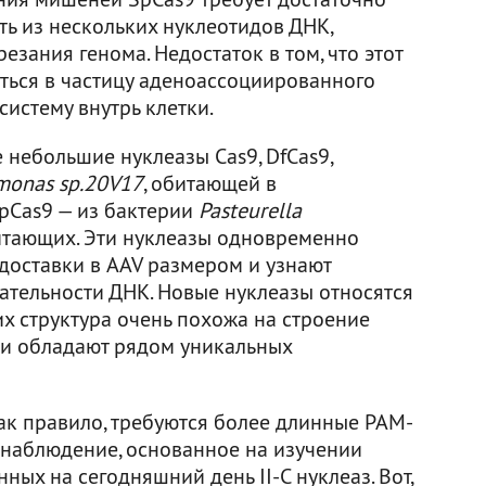
ь из нескольких нуклеотидов ДНК,
зания генома. Недостаток в том, что этот
ться в частицу аденоассоциированного
систему внутрь клетки.
 небольшие нуклеазы Cas9, DfCas9,
imonas sp.20V17
, обитающей в
PpCas9 — из бактерии
Pasteurella
итающих. Эти нуклеазы одновременно
доставки в AAV размером и узнают
ательности ДНК. Новые нуклеазы относятся
 их структура очень похожа на строение
лки обладают рядом уникальных
 как правило, требуются более длинные PAM-
 наблюдение, основанное на изучении
ных на сегодняшний день II-C нуклеаз. Вот,