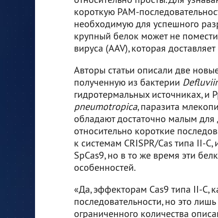
короткую PAM-последовательност
необходимую для успешного разре
крупный белок может не помести
вируса (AAV), которая доставляет 
Авторы статьи описали две новые
полученную из бактерии
Defluvi
гидротермальных источниках, и 
pneumotropica
, паразита млекоп
обладают достаточно малым для 
относительно короткие последов
к системам CRISPR/Cas типа II-C,
SpCas9, но в то же время эти бе
особенностей.
«Да, эффекторам Cas9 типа II-C,
последовательности, но это лишь
ограниченного количества описан