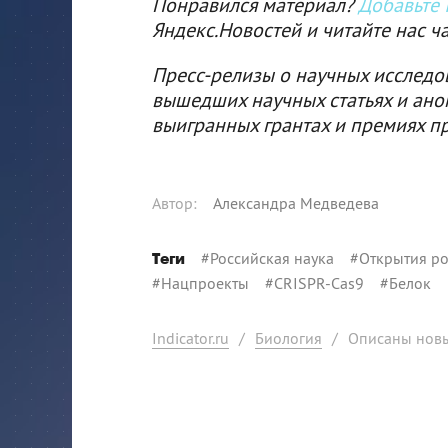
Понравился материал?
Добавьте I
Яндекс.Новостей и читайте нас ч
Пресс-релизы о научных исследо
вышедших научных статьях и ано
выигранных грантах и премиях п
Автор
:
Александра Медведева
#
Российская наука
#
Открытия ро
Теги
#
Нацпроекты
#
CRISPR-Cas9
#
Белок
Indicator.ru
/
Биология
/
Описаны новы