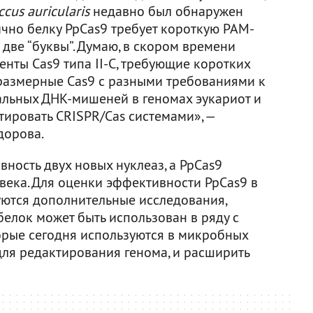
cus auricularis
недавно был обнаружен
ично белку PpCas9 требует короткую PAM-
 две “буквы”. Думаю, в скором времени
нты Cas9 типа II-C, требующие коротких
размерные Cas9 с разными требованиями к
льных ДНК-мишеней в геномах эукариот и
тировать CRISPR/Cas системами», —
дорова.
ность двух новых нуклеаз, а PpCas9
овека. Для оценки эффективности PpCas9 в
уются дополнительные исследования,
белок может быть использован в ряду с
рые сегодня используются в микробных
ля редактирования генома, и расширить