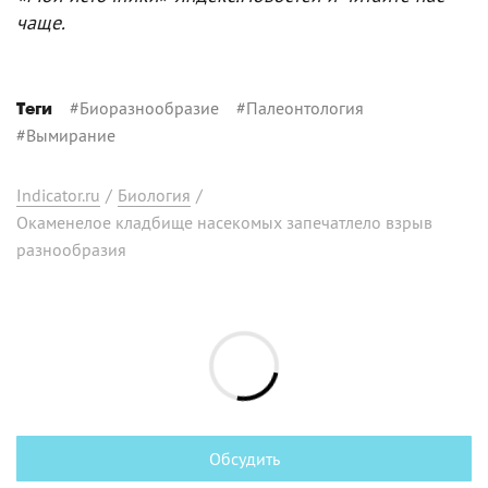
чаще.
#
Биоразнообразие
#
Палеонтология
Теги
#
Вымирание
Indicator.ru
/
Биология
/
Окаменелое кладбище насекомых запечатлело взрыв
разнообразия
Обсудить