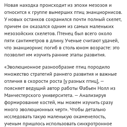
Новая находка происходит из эпохи мезозоя и
относится к группе вымерших птиц энанциорнисов.
У новых останков сохранился почти полный скелет,
причем он оказался одним из самых маленьких
мезозойских скелетов. Птенец был всего около
пяти сантиметров в длину. Ученые считают удачей,
что энанциорнис погиб в столь юном возрасте: это
позволит им изучить ранние этапы развития.
«Эволюционное разнообразие птиц породило
множество стратегий раннего развития и важные
отличия в скорости роста [у разных птиц], —
поясняет ведущий автор работы Фабьен Нолл из
Манчестерского университета. — Анализируя
формирование костей, мы можем изучить сразу
много эволюционных черт». Чтобы детально
исследовать такую маленькую окаменелость,
ученым пришлось использовать синхротронное