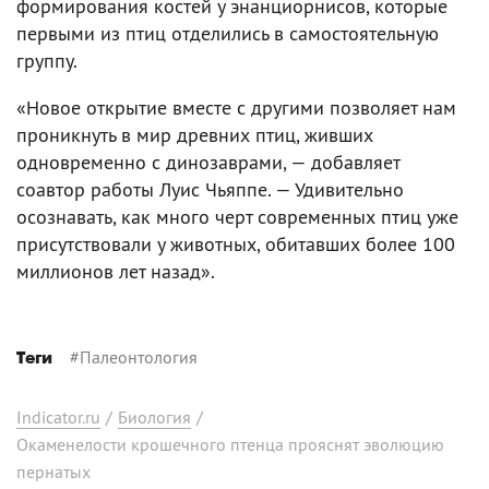
формирования костей у энанциорнисов, которые
первыми из птиц отделились в самостоятельную
группу.
«Новое открытие вместе с другими позволяет нам
проникнуть в мир древних птиц, живших
одновременно с динозаврами, — добавляет
соавтор работы Луис Чьяппе. — Удивительно
осознавать, как много черт современных птиц уже
присутствовали у животных, обитавших более 100
миллионов лет назад».
#
Палеонтология
Теги
Indicator.ru
/
Биология
/
Окаменелости крошечного птенца прояснят эволюцию
пернатых