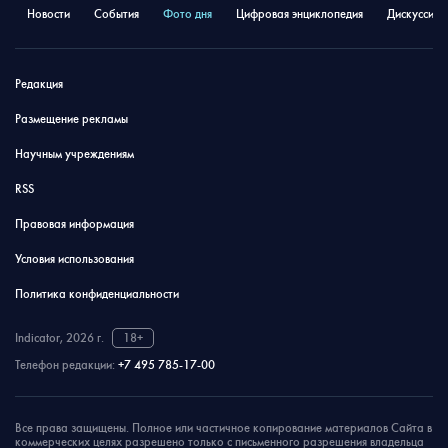
Новости
События
Фото дня
Цифровая энциклопедия
Дискуссион
Редакция
Размещение рекламы
Научным учреждениям
RSS
Правовая информация
Условия использования
Политика конфиденциальности
Indicator, 2026 г.
18+
Телефон редакции:
+7 495 785-17-00
Все права защищены. Полное или частичное копирование материалов Сайта в
коммерческих целях разрешено только с письменного разрешения владельца