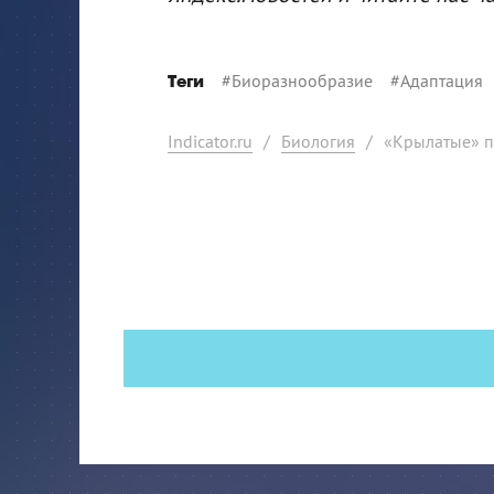
#
Биоразнообразие
#
Адаптация
Теги
Indicator.ru
/
Биология
/
«Крылатые» п