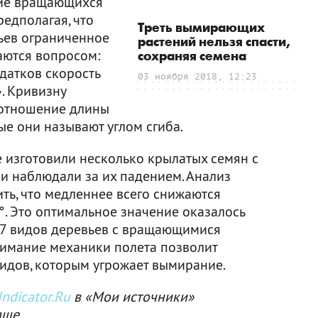
ние вращающихся
редполагая, что
Треть вымирающих
льев ограниченное
растений нельзя спасти,
аются вопросом:
сохраняя семена
датков скорость
03 ноября 2018, 12:23
. Кривизну
 отношение длины
ые они называют углом сгиба.
изготовили несколько крылатых семян с
и наблюдали за их падением. Анализ
ть, что медленнее всего снижаются
°. Это оптимальное значение оказалось
27 видов деревьев с вращающимися
онимание механики полета позволит
идов, которым угрожает вымирание.
ndicator.Ru
в «Мои источники»
аще.