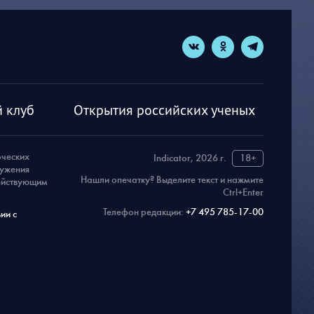
 клуб
Открытия российских ученых
рческих
Indicator, 2026 г.
18+
ружения
Нашли опечатку? Выделите текст и нажмите
действующим
Ctrl+Enter
Телефон редакции:
+7 495 785-17-00
ии с