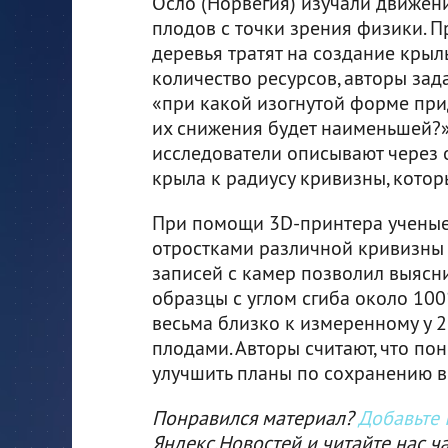
Осло (Норвегия) изучали движе
плодов с точки зрения физики. П
деревья тратят на создание кры
количество ресурсов, авторы зад
«при какой изогнутой форме при
их снижения будет наименьшей?»
исследователи описывают через
крыла к радиусу кривизны, котор
При помощи 3D-принтера ученые 
отростками различной кривизны 
записей с камер позволил выясни
образцы с углом сгиба около 100
весьма близко к измеренному у 
плодами. Авторы считают, что п
улучшить планы по сохранению в
Понравился материал?
Добавьте I
Яндекс.Новостей и читайте нас ч