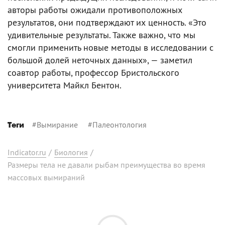
авторы работы ожидали противоположных
результатов, они подтверждают их ценность. «Это
удивительные результаты. Также важно, что мы
смогли применить новые методы в исследовании с
большой долей неточных данных», — заметил
соавтор работы, профессор Бристольского
университета Майкл Бентон.
#
Вымирание
#
Палеонтология
Теги
Indicator.ru
/
Биология
/
Размеры тела не давали рыбам преимущества во время
массовых вымираний