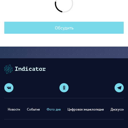
Обсудить
Новости
События
Фото дня
Цифровая энциклопедия
Дискуссион