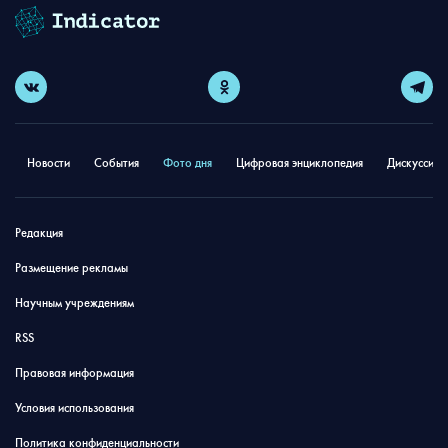
Новости
События
Фото дня
Цифровая энциклопедия
Дискуссион
Редакция
Размещение рекламы
Научным учреждениям
RSS
Правовая информация
Условия использования
Политика конфиденциальности