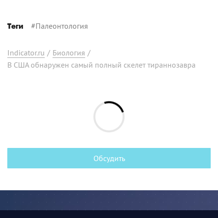
#
Палеонтология
Теги
Indicator.ru
/
Биология
/
В США обнаружен самый полный скелет тираннозавра
Обсудить