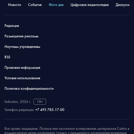
Новости
События
Фото дня
Цифровая энциклопедия
Дискуссион
Редакция
Размещение рекламы
Научным учреждениям
RSS
Правовая информация
Условия использования
Политика конфиденциальности
Indicator, 2026 г.
18+
Телефон редакции:
+7 495 785-17-00
Все права защищены. Полное или частичное копирование материалов Сайта в
коммерческих целях разрешено только с письменного разрешения владельца