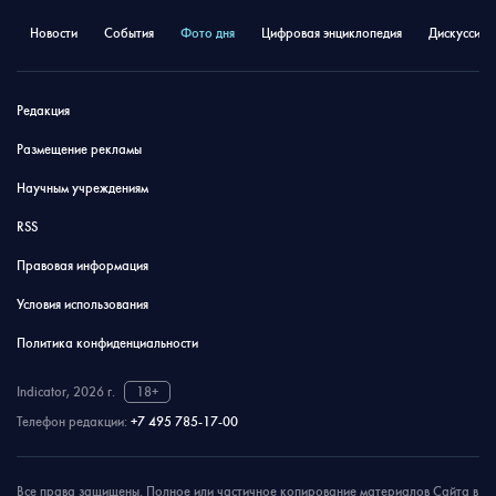
Новости
События
Фото дня
Цифровая энциклопедия
Дискуссион
Редакция
Размещение рекламы
Научным учреждениям
RSS
Правовая информация
Условия использования
Политика конфиденциальности
Indicator, 2026 г.
18+
Телефон редакции:
+7 495 785-17-00
Все права защищены. Полное или частичное копирование материалов Сайта в