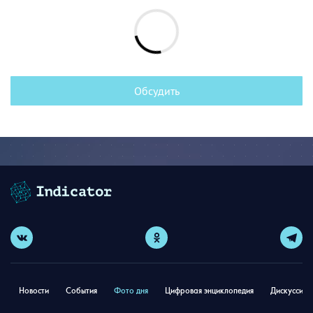
Обсудить
Новости
События
Фото дня
Цифровая энциклопедия
Дискуссион