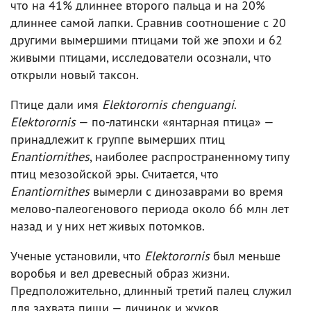
что на 41% длиннее второго пальца и на 20%
длиннее самой лапки. Сравнив соотношение с 20
другими вымершими птицами той же эпохи и 62
живыми птицами, исследователи осознали, что
открыли новый таксон.
Птице дали имя
Elektorornis chenguangi
.
Elektorornis
— по-латински «янтарная птица» —
принадлежит к группе вымерших птиц
Enantiornithes
, наиболее распространенному типу
птиц мезозойской эры. Считается, что
Enantiornithes
вымерли с динозаврами во время
мелово-палеогенового периода около 66 млн лет
назад и у них нет живых потомков.
Ученые установили, что
Elektorornis
был меньше
воробья и вел древесный образ жизни.
Предположительно, длинный третий палец служил
для захвата пищи — личинок и жуков.