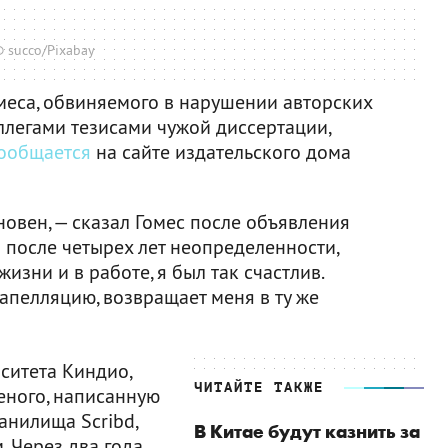
 succo/Pixabay
меса, обвиняемого в нарушении авторских
оллегами тезисами чужой диссертации,
ообщается
на сайте издательского дома
новен, — сказал Гомес после объявления
м после четырех лет неопределенности,
изни и в работе, я был так счастлив.
 апелляцию, возвращает меня в ту же
рситета Киндио,
ЧИТАЙТЕ ТАКЖЕ
еного, написанную
ранилища Scribd,
В Китае будут казнить за
 Через два года