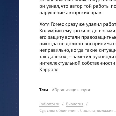
он узнал, что автор той работы п
нарушение авторских прав.
Хотя Гомес сразу же удалил работ
Колумбии ему грозило до восьми 
его защиту встали правозащитные
никогда не должно восприниматьс
неправильно, когда такие ситуац
так далеко», — заметил руковод
интеллектуальной собственности
Кэрролл.
#
Организация науки
Теги
Indicator.ru
/
Биология
/
Суд снял обвинения с биолога, выложивш