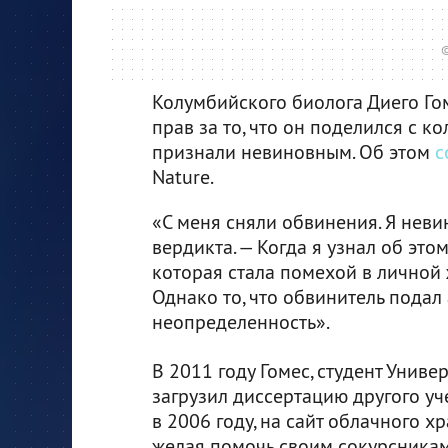
©
Колумбийского биолога Диего Го
прав за то, что он поделился с к
признали невиновным. Об этом
с
Nature.
«С меня сняли обвинения. Я неви
вердикта. — Когда я узнал об это
которая стала помехой в личной ж
Однако то, что обвинитель подал
неопределенность».
В 2011 году Гомес, студент Униве
загрузил диссертацию другого уч
в 2006 году, на сайт облачного х
желая помочь своим сокурсникам.