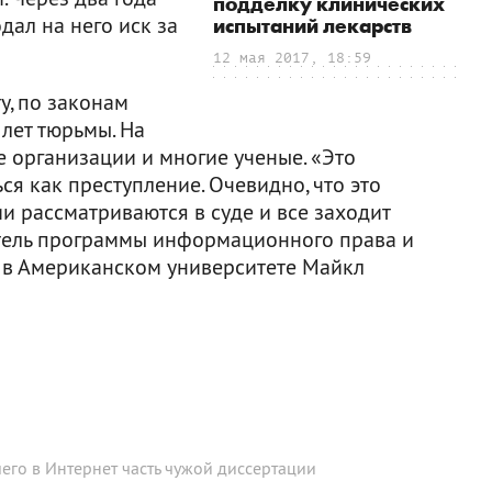
подделку клинических
одал на него иск за
испытаний лекарств
12 мая 2017, 18:59
у, по законам
лет тюрьмы. На
 организации и многие ученые. «Это
я как преступление. Очевидно, что это
ии рассматриваются в суде и все заходит
итель программы информационного права и
 в Американском университете Майкл
его в Интернет часть чужой диссертации