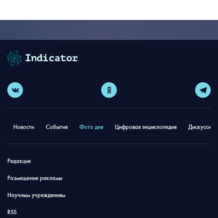
Новости
События
Фото дня
Цифровая энциклопедия
Дискуссион
Редакция
Размещение рекламы
Научным учреждениям
RSS