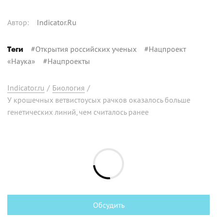
Автор
:
Indicator.Ru
#
Открытия российских ученых
#
Нацпроект
Теги
«Наука»
#
Нацпроекты
Indicator.ru
/
Биология
/
У крошечных ветвистоусых рачков оказалось больше
генетических линий, чем считалось ранее
Обсудить