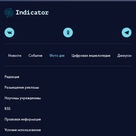
Новости
События
Фото дня
Цифровая энциклопедия
Дискуссион
Редакция
Размещение рекламы
Научным учреждениям
RSS
Правовая информация
Условия использования