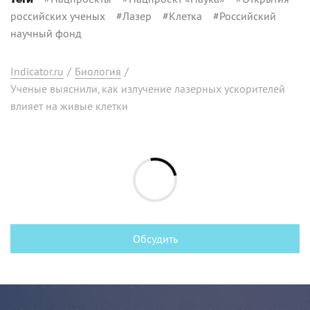
российских ученых
#
Лазер
#
Клетка
#
Российский
научный фонд
Indicator.ru
/
Биология
/
Ученые выяснили, как излучение лазерных ускорителей
влияет на живые клетки
Обсудить