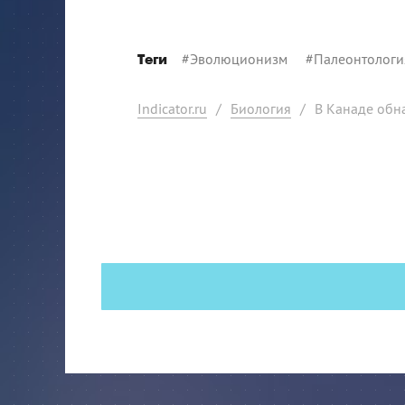
#
Эволюционизм
#
Палеонтологи
Теги
Indicator.ru
/
Биология
/
В Канаде обн