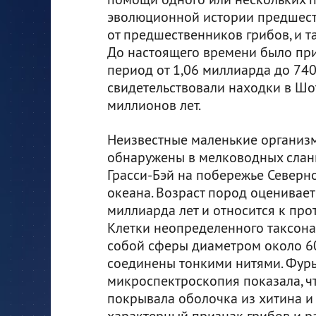
эволюционной истории предшест
от предшественников грибов, и т
До настоящего времени было прин
период от 1,06 миллиарда до 740
свидетельствовали находки в Шо
миллионов лет.
Неизвестные маленькие организ
обнаружены в мелководных сла
Грасси-Бэй на побережье Северн
океана. Возраст пород оценивает
миллиарда лет и относится к про
Клетки неопределенного таксона
собой сферы диаметром около 6
соединены тонкими нитями. Фур
микроспектроскопия показала, ч
покрывала оболочка из хитина и
характерный признак грибов и р