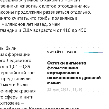
венники животных клеток отсоединились
аксоны продолжили развиваться отдельно.
ято считать, что грибы появились в
 миллионов лет назад, о чем
тландии и США возрастом от 410 до 450
мы были
ЧИТАЙТЕ ТАКЖЕ
нцах формации
ого Ледовитого
Остатки пигмента
ся в 1,01–0,89
феомеланина
терозойской эре.
картировали в
окаменелостях древней
 представляли
мыши
0 мкм и были
ье-инфракрасная
22 мая 2019, 11:10
то сферы и нити
 хитозана —
акообразных. Клетки определили как