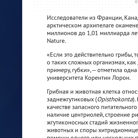
©
Исследователи из Франции, Кана
арктическом архипелаге окамене
миллионов до 1,01 миллиарда ле
Nature.
«Если это действительно грибы, 
о таких сложных организмах, как 
примеру, губки», — отметила одна
университета Корентин Лорон.
Грибная и животная клетка относ
заднежгутиковых (
Opisthokonta
)
качестве запасного питательного
наличие центриолей, строение р
жгутиконосных стадий жизненно
животных и споры хитридиомицет
помощи одного или нескольких п