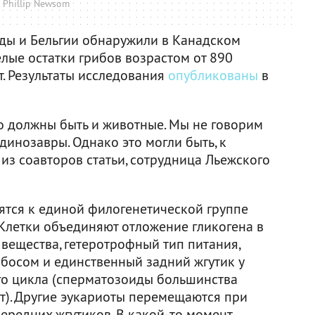
 Phillip Newsom
ды и Бельгии обнаружили в Канадском
лые остатки грибов возрастом от 890
т. Результаты исследования
опубликованы
в
то должны быть и животные. Мы не говорим
динозавры. Однако это могли быть, к
 из соавторов статьи, сотрудница Льежского
ятся к единой филогенетической группе
. Клетки объединяют отложение гликогена в
 вещества, гетеротрофный тип питания,
ибосом и единственный задний жгутик у
го цикла (сперматозоиды большинства
). Другие эукариоты перемещаются при
ередних жгутиков. В какой-то момент