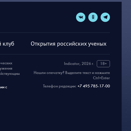
 клуб
Открытия российских ученых
рческих
Indicator, 2026 г.
18+
ружения
Нашли опечатку? Выделите текст и нажмите
действующим
Ctrl+Enter
Телефон редакции:
+7 495 785-17-00
ии с