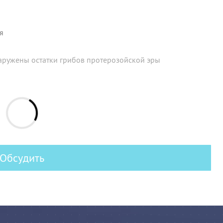
я
аружены остатки грибов протерозойской эры
Обсудить