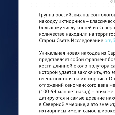
© 
Группа российских палеонтолого
находку ихтиорниса – классическ
большому числу костей из Север
количестве находили на территор
Старом Свете. Исследование
опу
Уникальная новая находка из Са
представляет собой фрагмент б
кости длинной около полутора са
которой удается заключить, что э
очень похожая на ихтиорниса. О
отложений сеноманского века м
(100-94 млн лет назад) – этим ж
датируются и самые древние на
в Северной Америке, а это значи
ихтиорнисы имели самое широко