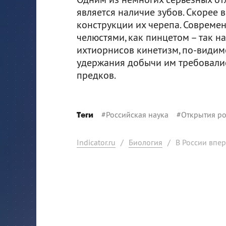
является наличие зубов. Скорее 
конструкции их черепа. Соврем
челюстями, как пинцетом – так 
ихтиорнисов кинетизм, по-видимо
удержания добычи им требовались
предков.
#
Российская наука
#
Открытия ро
Теги
Indicator.ru
/
Биология
/
В России впе