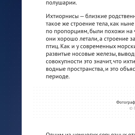
полушарии.
Ихтиорнисы — близкие родственн
такое же строение тела, как нын
по пропорциям, были похожи на ч
они хорошо летали, а строение з
птиц. Как и у современных морск
развитые носовые железы, вывод
совокупности это значит, что и
водные пространства, и это объя
периоде.
Фотограф
© 
Одним из немногих серьезных от