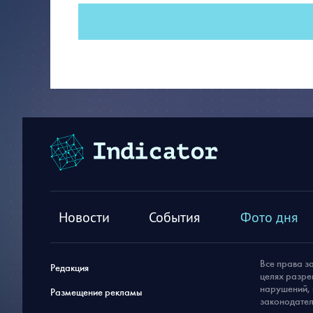
Новости
События
Фото дня
Все права з
Редакция
целях разре
нарушений, 
Размещение рекламы
законодател