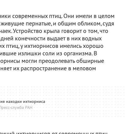
ики современных птиц. Они имели в целом
е живущие пернатые, и общим обликом, судя
аек. Устройство крыла говорит о том, что
адней конечности выдает в них водных
их птиц, у ихтиорнисов имелись хорошо
ившие излишки соли из организма. В
хтиорнисы могли преодолевать обширные
сняет их распространение в меловом
ия находки ихтиорниса
Пресс-служба РАН
личий ихтиорнисов от современных птиц