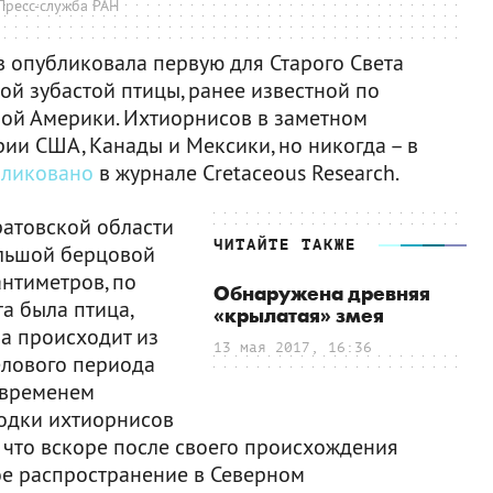
Пресс-служба РАН
в опубликовала первую для Старого Света
ой зубастой птицы, ранее известной по
ной Америки. Ихтиорнисов в заметном
ии США, Канады и Мексики, но никогда – в
бликовано
в журнале Cretaceous Research.
ратовской области
ЧИТАЙТЕ ТАКЖЕ
ольшой берцовой
нтиметров, по
Обнаружена древняя
та была птица,
«крылатая» змея
на происходит из
13 мая 2017, 16:36
елового периода
е временем
ходки ихтиорнисов
т, что вскоре после своего происхождения
е распространение в Северном