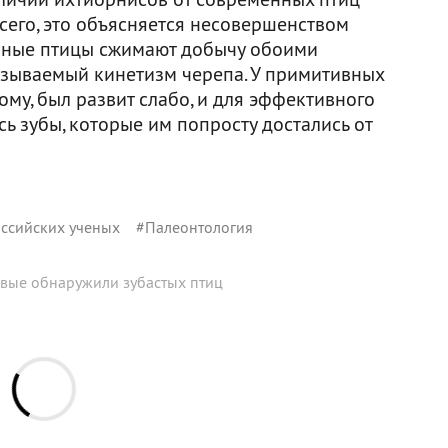
всего, это объясняется несовершенством
енные птицы сжимают добычу обоими
называемый кинетизм черепа. У примитивных
му, был развит слабо, и для эффективного
 зубы, которые им попросту достались от
ссийских ученых
#
Палеонтология
рвые обнаружили зубастых птиц