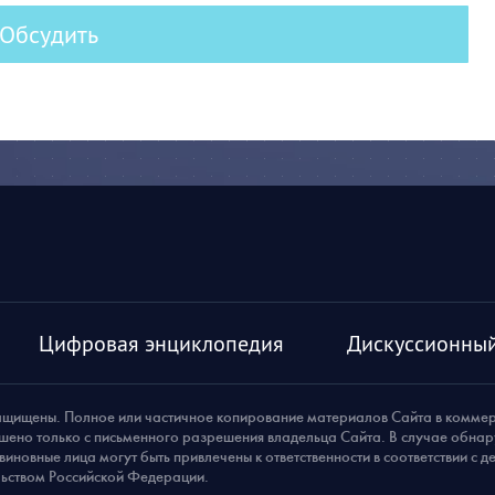
Обсудить
Цифровая энциклопедия
Дискуссионный
ащищены. Полное или частичное копирование материалов Сайта в комме
шено только с письменного разрешения владельца Сайта. В случае обна
виновные лица могут быть привлечены к ответственности в соответствии с 
ьством Российской Федерации.