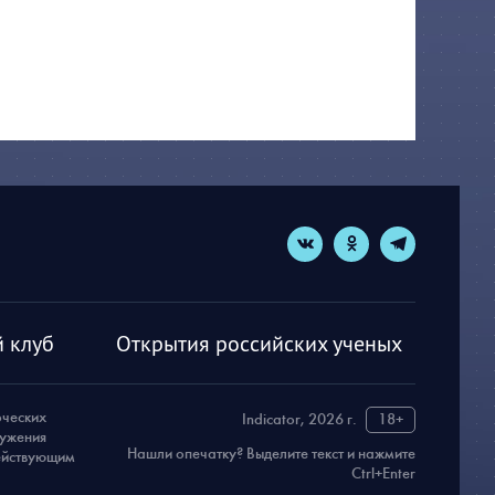
 клуб
Открытия российских ученых
рческих
Indicator, 2026 г.
18+
ружения
Нашли опечатку? Выделите текст и нажмите
действующим
Ctrl+Enter