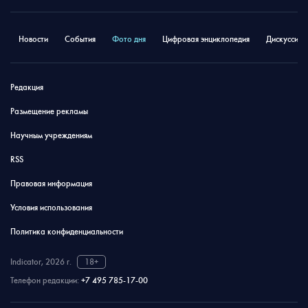
Новости
События
Фото дня
Цифровая энциклопедия
Дискуссион
Редакция
Размещение рекламы
Научным учреждениям
RSS
Правовая информация
Условия использования
Политика конфиденциальности
Indicator, 2026 г.
18+
Телефон редакции:
+7 495 785-17-00