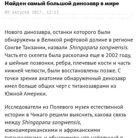
Найден самый большой динозавр в мире
09 августа 2017, 12:15
Нового динозавра, останки которого были
обнаружены в Великой рифтовой долине в регионе
Сонгве Танзании, назвали
Shingopana songwensis
.
Часть его скелета была раскопана еще в 2002 году,
а шейные позвонки, ребра, плечевые кости и часть
нижней челюсти, были восстановлены позже. С
точки зрения анатомии обнаруженный динозавр
имел больше общих черт с титанозаврами из
Южной Америки.
Исследователи из Полевого музея естественной
истории в Чикаго решили выяснить, какова связь
между
Shingopana songwensis
,
южноамериканскими и африканскими
титанозаврами, и обнаружили, что найденный в