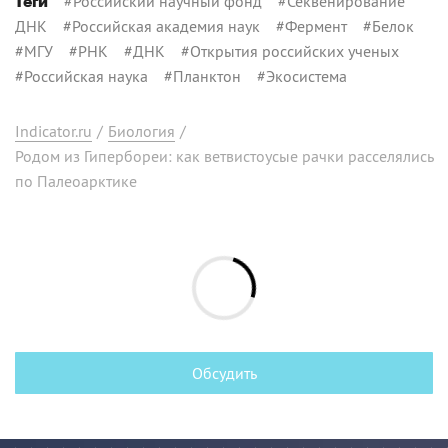
#
Российский научный фонд
#
Секвенирование
Теги
ДНК
#
Российская академия наук
#
Фермент
#
Белок
#
МГУ
#
РНК
#
ДНК
#
Открытия российских ученых
#
Российская наука
#
Планктон
#
Экосистема
Indicator.ru
/
Биология
/
Родом из Гипербореи: как ветвистоусые рачки расселялись
по Палеоарктике
Обсудить