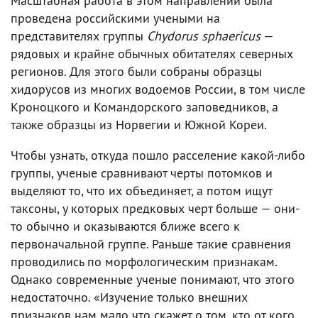
Масштабная работа в этом направлении была
проведена российскими учеными на
представителях группы
Chydorus sphaericus
—
рядовых и крайне обычных обитателях северных
регионов. Для этого были собраны образцы
хидорусов из многих водоемов России, в том числе
Кроноцкого и Командорского заповедников, а
также образцы из Норвегии и Южной Кореи.
Чтобы узнать, откуда пошло расселение какой-либо
группы, ученые сравнивают черты потомков и
выделяют то, что их объединяет, а потом ищут
таксоны, у которых предковых черт больше — они-
то обычно и оказываются ближе всего к
первоначальной группе. Раньше такие сравнения
проводились по морфологическим признакам.
Однако современные ученые понимают, что этого
недостаточно. «Изучение только внешних
признаков нам мало что скажет о том, кто от кого