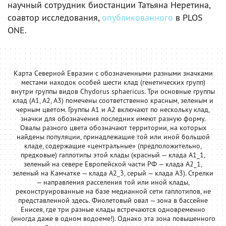
научный сотрудник биостанции Татьяна Неретина,
соавтор исследования,
опубликованного
в PLOS
ONE.
Карта Северной Евразии с обозначенными разными значками
местами находок особей шести клад (генетических групп)
внутри группы видов Chydorus sphaericus. Три основные группы
клад (A1, A2, A3) помечены соответственно красным, зеленым и
черным цветом. Группы A1 и A2 включают по нескольку клад,
значки для обозначения последних имеют разную форму.
Овалы разного цвета обозначают территории, на которых
найдены популяции, принадлежащие той или иной большой
кладе, содержащие «центральные» (предположительно,
предковые) гаплотипы этой клады (красный — клада A1_1,
зеленый на севере Европейской части РФ — клада A2_1,
зеленый на Камчатке — клада A2_3, серый — клада A3). Стрелки
— направления расселения той или иной клады,
реконструированные на базе медианной сети гаплотипов, не
представленной здесь. Фиолетовый овал — зона в бассейне
Енисея, где три разные клады встречаются одновременно
(иногда даже в одном водоеме!). Однако эта зона повышенного