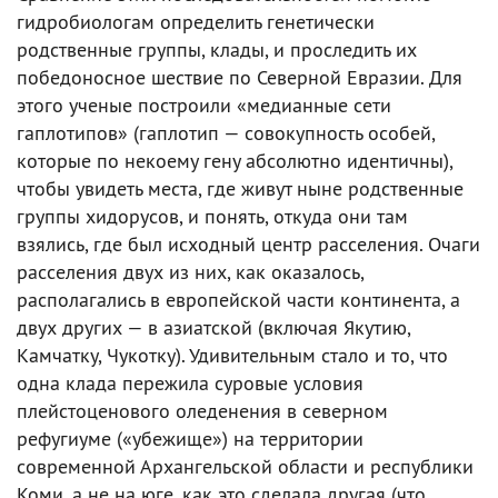
гидробиологам определить генетически
родственные группы, клады, и проследить их
победоносное шествие по Северной Евразии. Для
этого ученые построили «медианные сети
гаплотипов» (гаплотип — совокупность особей,
которые по некоему гену абсолютно идентичны),
чтобы увидеть места, где живут ныне родственные
группы хидорусов, и понять, откуда они там
взялись, где был исходный центр расселения. Очаги
расселения двух из них, как оказалось,
располагались в европейской части континента, а
двух других — в азиатской (включая Якутию,
Камчатку, Чукотку). Удивительным стало и то, что
одна клада пережила суровые условия
плейстоценового оледенения в северном
рефугиуме («убежище») на территории
современной Архангельской области и республики
Коми, а не на юге, как это сделала другая (что