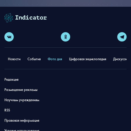
Новости
События
Фото дня
Цифровая энциклопедия
Дискуссион
Редакция
Размещение рекламы
Научным учреждениям
RSS
Правовая информация
Условия использования