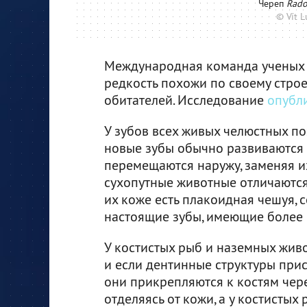
Череп
Rado
© Vít 
Международная команда ученых п
редкость похожи по своему стро
обитателей. Исследование
опубл
У зубов всех живых челюстных по
новые зубы обычно развиваются 
перемещаются наружу, заменяя и
сухопутные животные отличаются о
их коже есть плакоидная чешуя, с
настоящие зубы, имеющие более 
У костистых рыб и наземных живо
и если дентинные структуры прис
они прикрепляются к костям чере
отделяясь от кожи, а у костистых