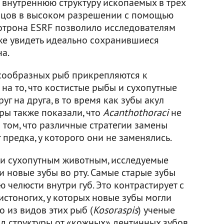
 внутреннюю структуру ископаемых в трех
зцов в высоком разрешении с помощью
отрона ESRF позволило исследователям
аже увидеть идеально сохранившиеся
а.
ксообразных рыб прикрепляются к
 на то, что костистые рыбы и сухопутные
г на друга, в то время как зубы акул
ры также показали, что
Acanthothoraci
не
о том, что различные стратегии замены
 предка, у которого они не заменялись.
 и сухопутным животным, исследуемые
 новые зубы во рту. Самые старые зубы
челюсти внутри губ. Это контрастирует с
истоногих, у которых новые зубы могли
о из видов этих рыб (
Kosoraspis
) ученые
д структуры от «кожных» дентинных зубов