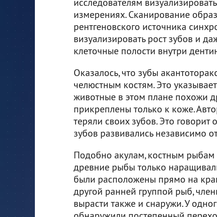
исследователям визуализировать
измерениях. Сканирование обра
рентгеновского источника синхр
визуализировать рост зубов и д
клеточные полости внутри дентин
Оказалось, что зубы акантотора
челюстным костям. Это указывает
животные в этом плане похожи дру
прикреплены только к коже. Авто
теряли своих зубов. Это говорит 
зубов развивались независимо от
Подобно акулам, костным рыбам
древние рыбы только наращивали
были расположены прямо на краю 
другой ранней группой рыб, член
вырасти также и снаружи. У одног
обнаружили постепенный перехо