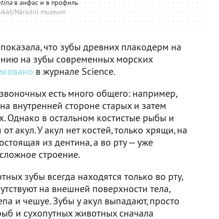
tina
в анфас и в профиль
Lukáš/Národní muzeum
оказала, что зубы древних плакодерм на
ению на зубы современных морских
иковано
в журнале Science.
звоночных есть много общего: например,
на внутренней стороне старых и затем
х. Однако в остальном костистые рыбы и
т акул. У акул нет костей, только хрящи, на
остоящая из дентина, а во рту — уже
сложное строение.
тных зубы всегда находятся только во рту,
утствуют на внешней поверхности тела,
па и чешуе. Зубы у акул выпадают, просто
 рыб и сухопутных животных сначала