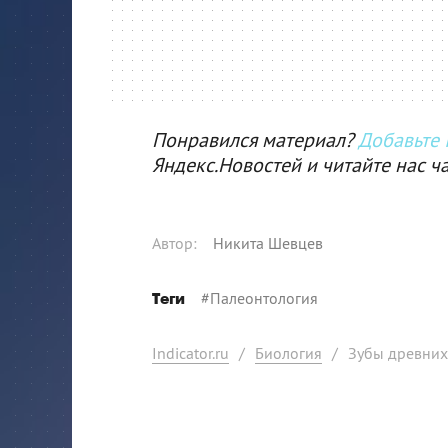
Понравился материал?
Добавьте I
Яндекс.Новостей и читайте нас ч
Автор
:
Никита Шевцев
#
Палеонтология
Теги
Indicator.ru
/
Биология
/
Зубы древних