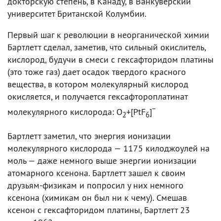
докторскую степень, в Канаду, в Ванкуверский
университет Британской Колумбии.
Первый шаг к революции в неорганической химии
Бартлетт сделал, заметив, что сильный окислитель,
кислород, будучи в смеси с гексафторидом платины
(это тоже газ) дает осадок твердого красного
вещества, в котором молекулярный кислород
окисляется, и получается гексафтороплатинат
−
молекулярного кислорода: O
+[PtF
]
2
6
Бартлетт заметил, что энергия ионизации
молекулярного кислорода — 1175 килоджоулей на
моль — даже немного выше энергии ионизации
атомарного ксенона. Бартлетт зашел к своим
друзьям-физикам и попросил у них немного
ксенона (химикам он был ни к чему). Смешав
ксенон с гексафторидом платины, Бартлетт 23