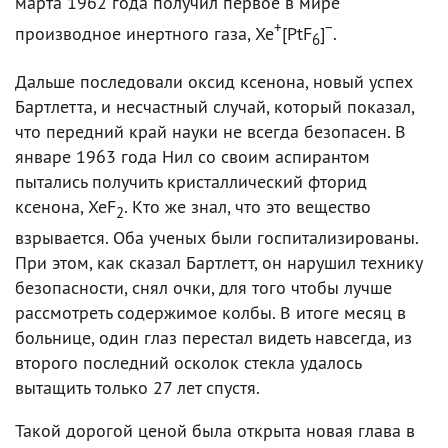
марта 1962 года получил первое в мире
+
−
производное инертного газа, Xe
[PtF
]
.
6
Дальше последовали оксид ксенона, новый успех
Бартлетта, и несчастный случай, который показал,
что передний край науки не всегда безопасен. В
январе 1963 года Нил со своим аспирантом
пытались получить кристаллический фторид
ксенона, ХеF
. Кто же знал, что это вещество
2
взрывается. Оба ученых были госпитализированы.
При этом, как сказал Бартлетт, он нарушил технику
безопасности, снял очки, для того чтобы лучше
рассмотреть содержимое колбы. В итоге месяц в
больнице, один глаз перестал видеть навсегда, из
второго последний осколок стекла удалось
вытащить только 27 лет спустя.
Такой дорогой ценой была открыта новая глава в