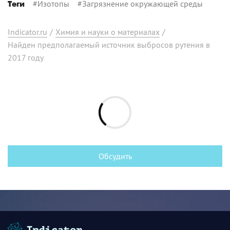
#
Изотопы
#
Загрязнение окружающей среды
Теги
Indicator.ru
/
Химия и науки о материалах
/
Найден предполагаемый источник выбросов рутения в
2017 году
Обсудить