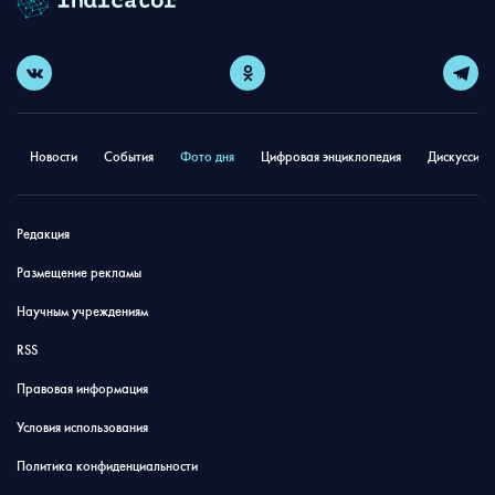
Новости
События
Фото дня
Цифровая энциклопедия
Дискуссион
Редакция
Размещение рекламы
Научным учреждениям
RSS
Правовая информация
Условия использования
Политика конфиденциальности