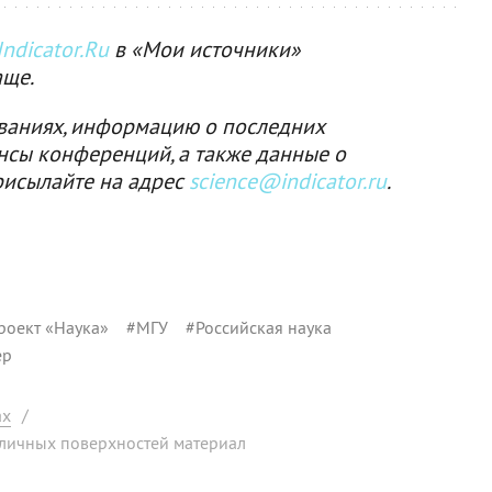
ndicator.Ru
в «Мои источники»
аще.
ваниях, информацию о последних
нсы конференций, а также данные о
рисылайте на адрес
science@indicator.ru
.
роект «Наука»
#
МГУ
#
Российская наука
ер
ах
/
зличных поверхностей материал