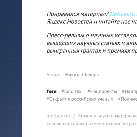
Понравился материал?
Добавьте I
Яндекс.Новостей и читайте нас ч
Пресс-релизы о научных исследо
вышедших научных статьях и ано
выигранных грантах и премиях п
Автор
:
Никита Шевцев
#
Сколтех
#
Нацпроекты
#
Нацп
Теги
#
Открытия российских ученых
#
Полим
Indicator.ru
/
Химия и науки о материал
Создан способный изменять свойства ра