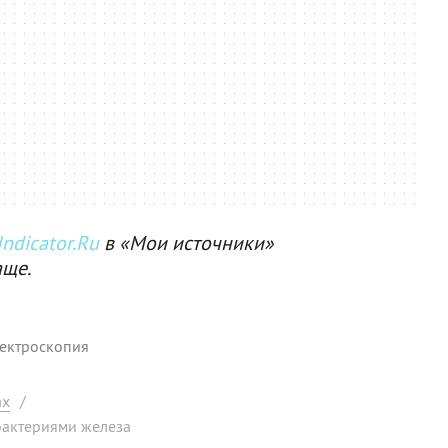
ndicator.Ru
в «Мои источники»
аще.
ектроскопия
ах
/
бактериями железа