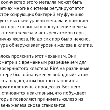
количество этого металла может быть
етках многие системы регулируют этот
зотфиксирующих бактерий эту функцию
вует» высокие уровни металла и помогает
, которые повышают поступление железа.
х атомов железа и четырех атомов серы,
личия железа. Но до сих пор было неясно,
тура обнаруживает уровни железа в клетке.
лось прояснить этот механизм. Они
рометрии с временным разрешением для
зосернистого кластера RirA на различные
ластере был обнаружен «свободный» атом
ента падает, атом быстро становится
ругих клеточных процессах. Без него
к становится неактивным, что побуждает
оторые позволяют принимать железо из
овень железа снова становится