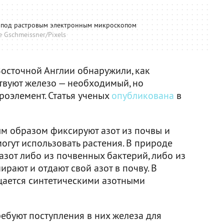
под растровым электронным микроскопом
e Gschmeissner/Pixels
Восточной Англии обнаружили, как
твуют железо — необходимый, но
роэлемент. Статья ученых
опубликована
в
м образом фиксируют азот из почвы и
могут использовать растения. В природе
зот либо из почвенных бактерий, либо из
рают и отдают свой азот в почву. В
щается синтетическими азотными
ебуют поступления в них железа для