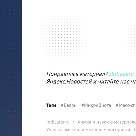
Понравился материал?
Добавьте I
Яндекс.Новостей и читайте нас ч
#
Белок
#
Микробиота
#
Масс-сп
Теги
Indicator.ru
/
Химия и науки о материал
Ученые выяснили механизм восприятия 