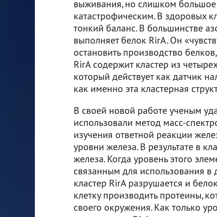
выживания, но слишком большое 
катастрофическим. В здоровых кл
тонкий баланс. В большинстве а
выполняет белок RirA. Он «чувст
остановить производство белков
RirA содержит кластер из четыре
который действует как датчик на
как именно эта кластерная струк
В своей новой работе ученым уда
использовали метод масс-спект
изучения ответной реакции желе
уровни железа. В результате в к
железа. Когда уровень этого элем
связанным для использования в д
кластер RirA разрушается и бело
клетку производить протеины, к
своего окружения. Как только ур