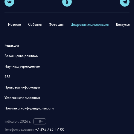
Новости
События
Фото дня
Цифровая энциклопедия
Дискуссион
Редакция
Размещение рекламы
Научным учреждениям
RSS
Правовая информация
Условия использования
Политика конфиденциальности
Indicator, 2026 г.
18+
Телефон редакции:
+7 495 785-17-00