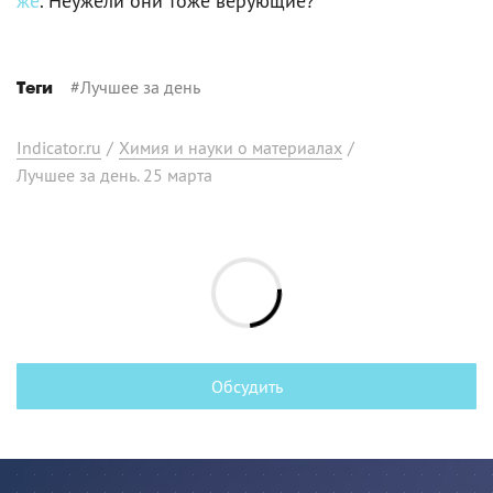
же
. Неужели они тоже верующие?
#
Лучшее за день
Теги
Indicator.ru
/
Химия и науки о материалах
/
Лучшее за день. 25 марта
Обсудить