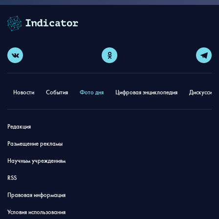
Новости
События
Фото дня
Цифровая энциклопедия
Дискуссион
Редакция
Размещение рекламы
Научным учреждениям
RSS
Правовая информация
Условия использования