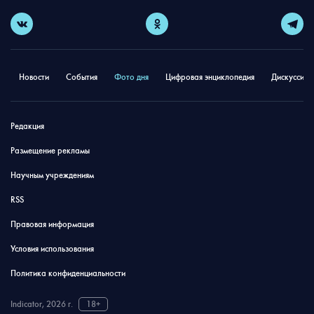
Новости
События
Фото дня
Цифровая энциклопедия
Дискуссион
Редакция
Размещение рекламы
Научным учреждениям
RSS
Правовая информация
Условия использования
Политика конфиденциальности
Indicator, 2026 г.
18+