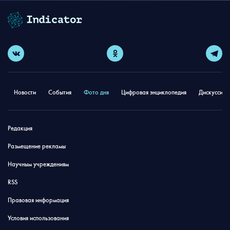
Новости
События
Фото дня
Цифровая энциклопедия
Дискуссион
Редакция
Размещение рекламы
Научным учреждениям
RSS
Правовая информация
Условия использования