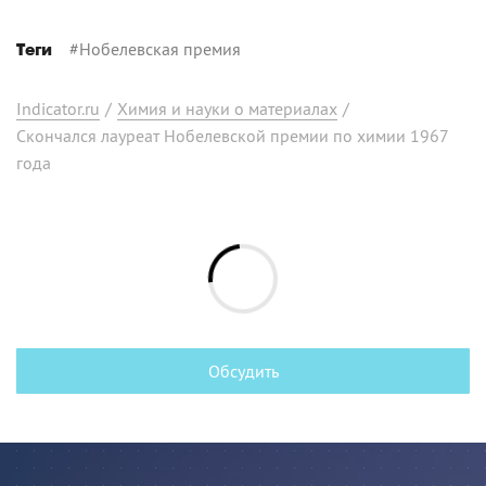
#
Нобелевская премия
Теги
Indicator.ru
/
Химия и науки о материалах
/
Скончался лауреат Нобелевской премии по химии 1967
года
Обсудить