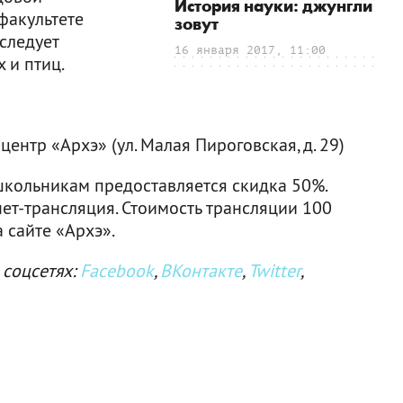
История науки: джунгли
факультете
зовут
сследует
16 января 2017, 11:00
 и птиц.
ентр «Архэ» (ул. Малая Пироговская, д. 29)
школьникам предоставляется скидка 50%.
ет-трансляция. Стоимость трансляции 100
 сайте «Архэ».
 соцсетях:
Facebook
,
ВКонтакте
,
Twitter
,