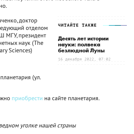
но.
ченко, доктор
ЧИТАЙТЕ ТАКЖЕ
аведующий отделом
Ш МГУ, президент
Десять лет истории
етных наук (The
науки: полвека
ary Sciences)
безлюдной Луны
16 декабря 2022, 07:02
ланетария (ул.
можно
приобрести
на сайте планетария.
ведном уголке нашей страны