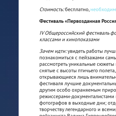
Стоимость:
бесплатно,
необходим
Фестиваль «Первозданная Росси
IV Общероссийский фестиваль фо
классами и кинопоказами
Зачем идти:
увидеть работы лучш
познакомиться с пейзажами самы
рассмотреть уникальные сюжеты 
снятые с высоты птичьего полета,
открывающиеся лишь внимательны
фестиваля лучшие документальн
другим особо охраняемым природ
режиссерами-документалистами и
фотографов в выходные дни; отд
творчеству легендарного и всеми
пейзажиста Вадима Гиппенрейтер