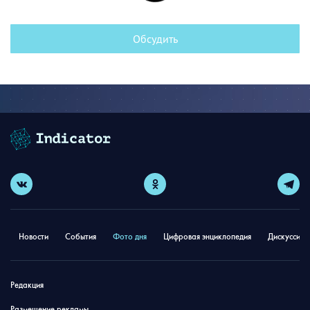
Обсудить
Новости
События
Фото дня
Цифровая энциклопедия
Дискуссион
Редакция
Размещение рекламы