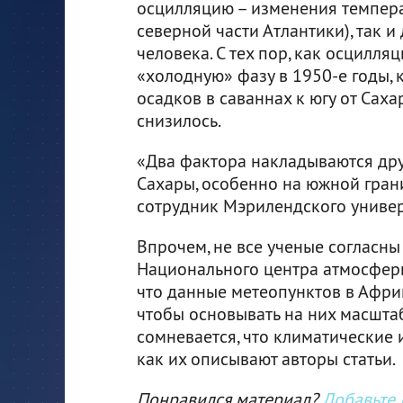
осцилляцию – изменения темпера
северной части Атлантики), так и
человека. С тех пор, как осцилляц
«холодную» фазу в 1950-е годы, 
осадков в саваннах к югу от Сах
снизилось.
«Два фактора накладываются друг
Сахары, особенно на южной грани
сотрудник Мэрилендского универ
Впрочем, не все ученые согласны
Национального центра атмосферн
что данные метеопунктов в Афри
чтобы основывать на них масштаб
сомневается, что климатические 
как их описывают авторы статьи.
Понравился материал?
Добавьте I