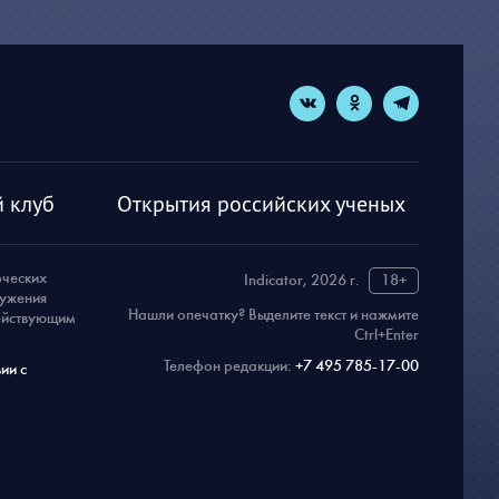
 клуб
Открытия российских ученых
рческих
Indicator, 2026 г.
18+
ружения
Нашли опечатку? Выделите текст и нажмите
действующим
Ctrl+Enter
Телефон редакции:
+7 495 785-17-00
ии с