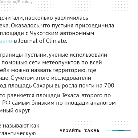
Gozitano/Pixabay
считали, насколько увеличилась
ека. Оказалось, что пустыня присоединила
о площади с Чукотским автономным
вано
в Journal of Climate.
 границы пустыни, ученые использовали
с помощью сети метеопунктов по всей
ей» можно назвать территорию, где
ше. С учетом этого исследователи
год площадь Сахары выросла почти на 700
это равняется площади Техаса, второго по
ов РФ самым близким по площади аналогом
мный округ.
 называют как
ЧИТАЙТЕ ТАКЖЕ
тлантическую