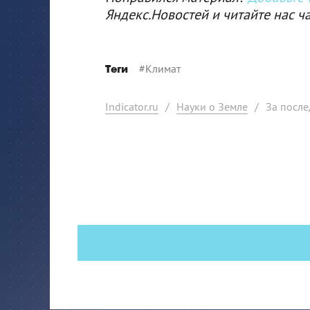
Яндекс.Новостей и читайте нас ч
#
Климат
Теги
Indicator.ru
/
Науки о Земле
/
За после