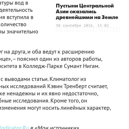
туры вод в
Пустыни Центральной
 деятельность
Азии оказались
ия вступила в
древнейшими на Земле
количество
30 сентября 2016, 15:02
ары значительно
 на друга, и оба ведут к расширению
це», – пояснил один из авторов работы,
ситета в Колледж-Парке Сумант Нигам.
 с выводами статьи. Климатолог из
ых исследований Кэвин Тренберт считает,
ке ненадежны и их явно недостаточно,
ные исследования. Кроме того, он
изменения могут носить линейных характер,
ndicator.Ru
в «Мои источники»