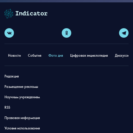
Новости
События
Фото дня
Цифровая энциклопедия
Дискуссион
Редакция
Размещение рекламы
Научным учреждениям
RSS
Правовая информация
Условия использования