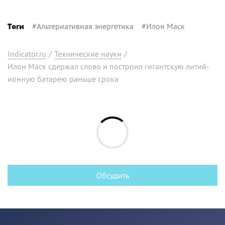
#
Альтернативная энергетика
#
Илон Маск
Теги
Indicator.ru
/
Технические науки
/
Илон Маск сдержал слово и построил гигантскую литий-
ионную батарею раньше срока
Обсудить