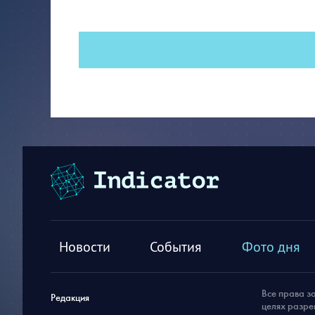
Новости
События
Фото дня
Все права з
Редакция
целях разре