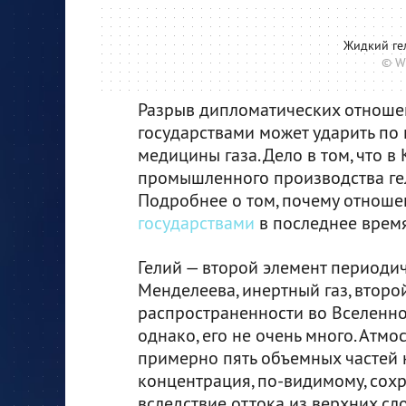
Жидкий ге
© W
Разрыв дипломатических отноше
государствами может ударить по 
медицины газа. Дело в том, что 
промышленного производства ге
Подробнее о том, почему отнош
государствами
в последнее время 
Гелий — второй элемент периоди
Менделеева, инертный газ, второ
распространенности во Вселенной
однако, его не очень много. Атм
примерно пять объемных частей н
концентрация, по-видимому, сохр
вследствие оттока из верхних с