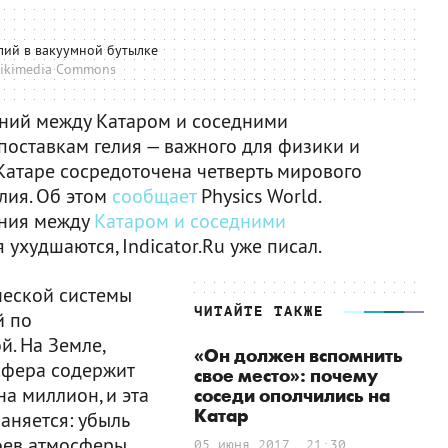
лий в вакуумной бутылке
ikimedia Commons
ний между Катаром и соседними
поставкам гелия — важного для физики и
в Катаре сосредоточена четверть мирового
лия. Об этом
сообщает
Physics World.
ения между
Катаром и соседними
ухудшаются, Indicator.Ru уже писал.
ческой системы
ЧИТАЙТЕ ТАКЖЕ
й по
. На Земле,
«Он должен вспомнить
осфера содержит
свое место»: почему
а миллион, и эта
соседи ополчились на
Катар
аняется: убыль
лоев атмосферы
05 июня 2017, 21:30