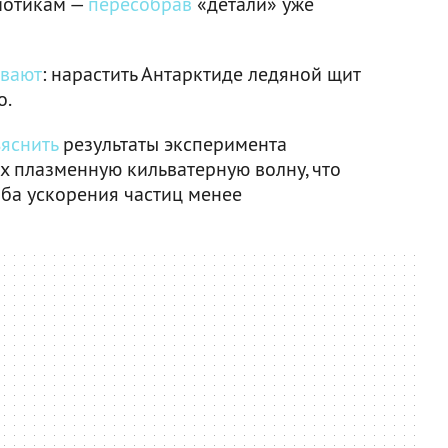
иотикам —
пересобрав
«детали» уже
вают
: нарастить Антарктиде ледяной щит
о.
яснить
результаты эксперимента
х плазменную кильватерную волну, что
оба ускорения частиц менее