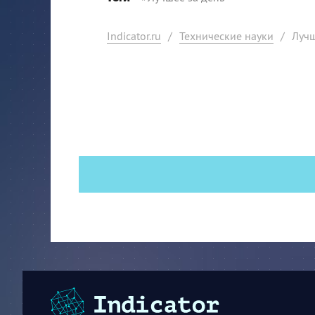
Indicator.ru
/
Технические науки
/
Лучш