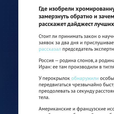
Где изобрели хромированну
замерзнуть обратно и заче
расскажет дайджест лучших 
Стоит ли принимать закон о науч
заявок за два дня и прислушивае
рассказал
председатель экспертн
Россия — родина слонов, а родин
Иран: ее там производили в тигля
У перокрылок
обнаружили
особый
передвигаться чрезвычайно быст
преодолевать за секунду расстоя
тела.
Американские и французские ис