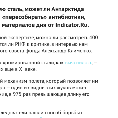
ю сталь, может ли Антарктида
м «пересобирать» антибиотики,
материалов дня от Indicator.Ru.
ной экспертизе, можно ли рассмотреть 400
тся ли РНФ к критике, в интервью нам
ого совета фонда Александр Клименко.
а хромированной стали, как
выяснилось
, —
х еще в XI веке.
 механизм полета, который позволяет им
ро — один из видов этих жуков может
ние, в 975 раз превышающее длину его
следователи нашли способ борьбы с