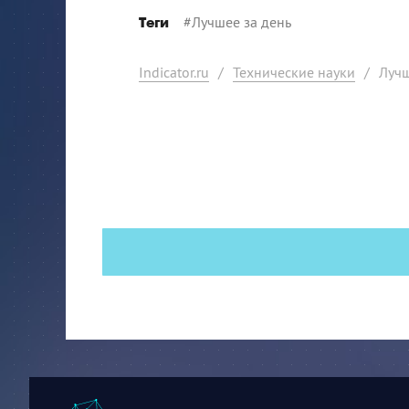
#
Лучшее за день
Теги
Indicator.ru
/
Технические науки
/
Лучш