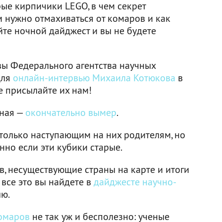
ые кирпичики LEGO, в чем секрет
м нужно отмахиваться от комаров и как
те ночной дайджест и вы не будете
авы Федерального агентства научных
для
онлайн-интервью Михаила Котюкова
в
 присылайте их нам!
чная —
окончательно вымер
.
только наступающим на них родителям, но
но если эти кубики старые.
в, несуществующие страны на карте и итоги
 все это вы найдете в
дайджесте научно-
лю.
комаров
не так уж и бесполезно: ученые