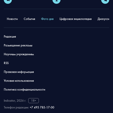
Новости
События
Фото дня
Цифровая энциклопедия
Дискуссион
Редакция
Размещение рекламы
Научным учреждениям
RSS
Правовая информация
Условия использования
Политика конфиденциальности
Indicator, 2026 г.
18+
Телефон редакции:
+7 495 785-17-00