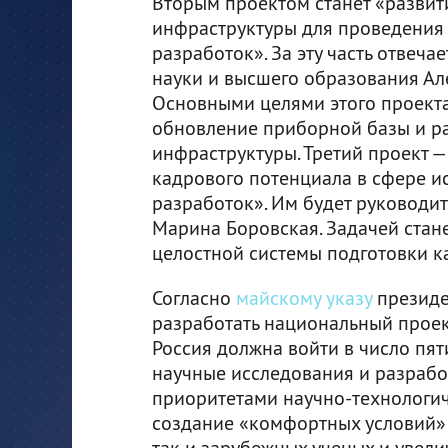
Вторым проектом станет «развит
инфраструктуры для проведения
разработок». За эту часть отвеча
науки и высшего образования Ал
Основными целями этого проекта
обновление приборной базы и р
инфраструктуры. Третий проект —
кадрового потенциала в сфере и
разработок». Им будет руководи
Марина Боровская. Задачей ста
целостной системы подготовки к
Согласно
майскому указу
президе
разработать национальный проект 
Россия должна войти в число пя
научные исследования и разрабо
приоритетами научно-технологиче
создание «комфортных условий» 
так и зарубежных ученых и увел