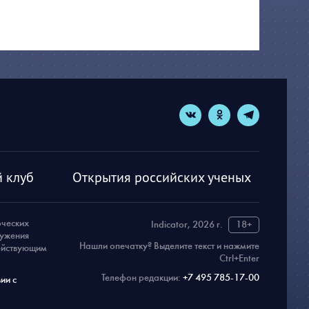
 клуб
Открытия российских ученых
рческих
Indicator, 2026 г.
18+
ружения
Нашли опечатку? Выделите текст и нажмите
действующим
Ctrl+Enter
Телефон редакции:
+7 495 785-17-00
ии с