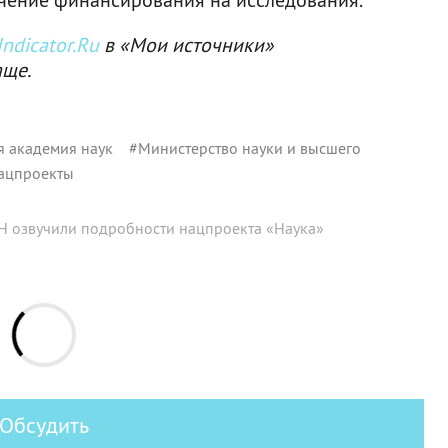
ndicator.Ru
в «Мои источники»
аще.
я академия наук
#
Министерство науки и высшего
ацпроекты
Н озвучили подробности нацпроекта «Наука»
Обсудить