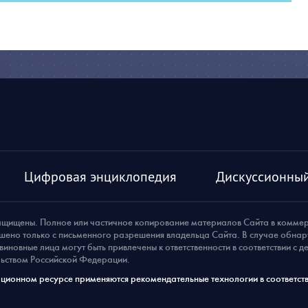
Цифровая энциклопедия
Дискуссионный
ащищены. Полное или частичное копирование материалов Сайта в комме
шено только с письменного разрешения владельца Сайта. В случае обна
виновные лица могут быть привлечены к ответственности в соответствии с 
ьством Российской Федерации.
ионном ресурсе применяются рекомендательные технологии в соответств