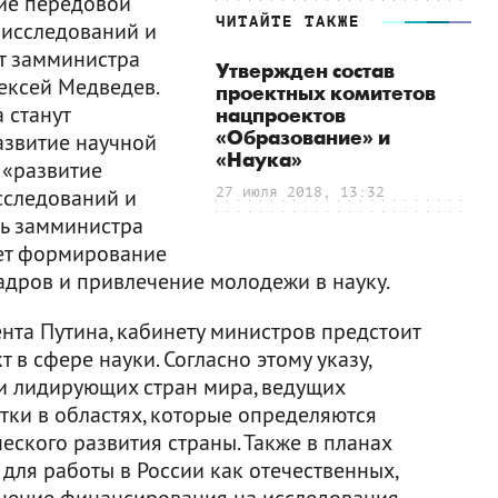
ие передовой
ЧИТАЙТЕ ТАКЖЕ
 исследований и
ет замминистра
Утвержден состав
ексей Медведев.
проектных комитетов
 станут
нацпроектов
«Образование» и
азвитие научной
«Наука»
 «развитие
сследований и
27 июля 2018, 13:32
ть замминистра
нет формирование
адров и привлечение молодежи в науку.
нта Путина, кабинету министров предстоит
в сфере науки. Согласно этому указу,
ти лидирующих стран мира, ведущих
тки в областях, которые определяются
ского развития страны. Также в планах
для работы в России как отечественных,
ичение финансирования на исследования.