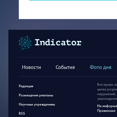
Новости
События
Фото дня
Все права з
Редакция
целях разре
нарушений, 
Размещение рекламы
законодател
Научным учреждениям
На информац
Правилами
RSS