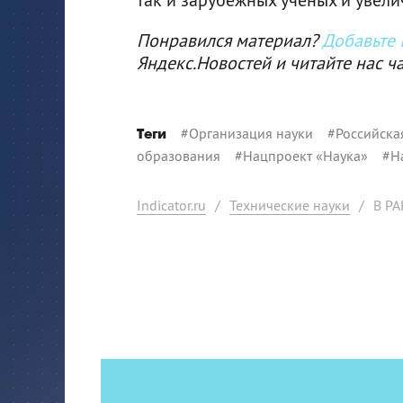
Понравился материал?
Добавьте I
Яндекс.Новостей и читайте нас ч
#
Организация науки
#
Российска
Теги
образования
#
Нацпроект «Наука»
#
Н
Indicator.ru
/
Технические науки
/
В РА