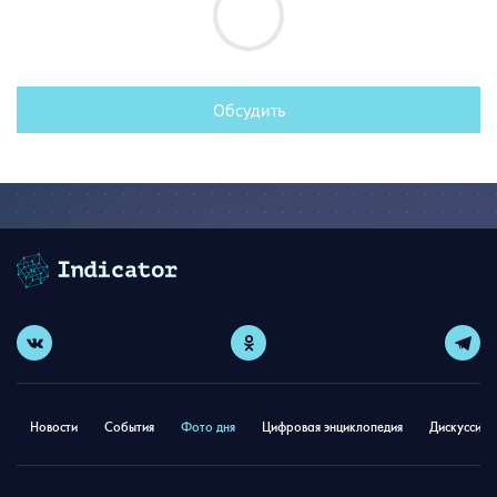
Обсудить
Новости
События
Фото дня
Цифровая энциклопедия
Дискуссион